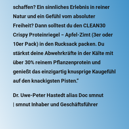
schaffen? Ein sinnliches Erlebnis in reiner
Natur und ein Gefühl vom absoluter
Freiheit? Dann solltest du den
CLEAN30
Crispy Prote­in­riegel − Apfel-Zimt (3er oder
10er Pack) in den Rucksack packen. Du
stärkst deine Abwehr­kräfte in der Kälte mit
über 30% reinem Pflan­zen­protein und
genießt das einzig­artig knusprige Kaugefühl
auf den knackigsten Pisten.”
Dr. Uwe-Peter Hastedt alias Doc smnut
| smnut Inhaber und Geschäftsführer