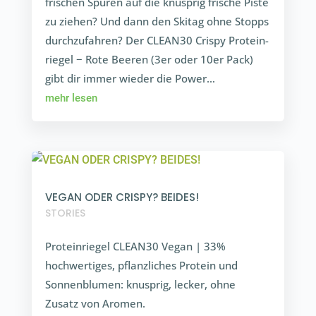
frischen Spuren auf die knusprig frische Piste
zu ziehen? Und dann den Skitag ohne Stopps
durch­zu­fahren? Der CLEAN30 Crispy Prote­in­
riegel − Rote Beeren (3er oder 10er Pack)
gibt dir immer wieder die Power…
mehr lesen
VEGAN ODER CRISPY? BEIDES!
STORIES
Prote­in­riegel CLEAN30 Vegan | 33%
hochwer­tiges, pflanz­liches Protein und
Sonnen­blumen: knusprig, lecker, ohne
Zusatz von Aromen.