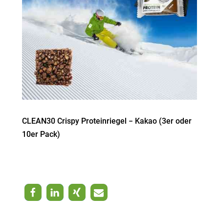
CLEAN30 Crispy Prote­in­riegel − Kakao (3er oder
10er Pack)