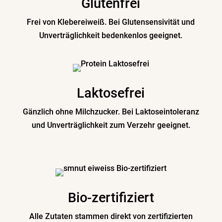
Glutenfrei
Frei von Kleber­eiweiß. Bei Gluten­sen­si­vität und
Unver­träg­lichkeit beden­kenlos geeignet.
Lakto­sefrei
Gänzlich ohne Milch­zucker. Bei Lakto­se­into­leranz
und Unver­träg­lichkeit zum Verzehr geeignet.
Bio-zerti­fi­ziert
Alle Zutaten stammen direkt von zerti­fi­zierten