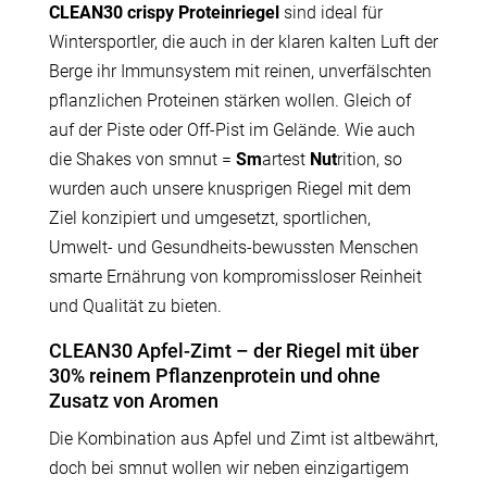
CLEAN30 crispy Prote­in­riegel
sind ideal für
Winter­sportler, die auch in der klaren kalten Luft der
Berge ihr Immun­system mit reinen, unver­fälschten
pflanz­lichen Proteinen stärken wollen. Gleich of
auf der Piste oder Off-Pist im Gelände. Wie auch
die Shakes von smnut =
Sm
artest
Nut
rition, so
wurden auch unsere knusp­rigen Riegel mit dem
Ziel konzi­piert und umgesetzt, sport­lichen,
Umwelt- und Gesund­heits-bewussten Menschen
smarte Ernährung von kompro­miss­loser Reinheit
und Qualität zu bieten.
CLEAN30 Apfel-Zimt – der Riegel mit über
30% reinem Pflan­zen­protein und ohne
Zusatz von Aromen
Die Kombi­nation aus Apfel und Zimt ist altbe­währt,
doch bei smnut wollen wir neben einzig­ar­tigem