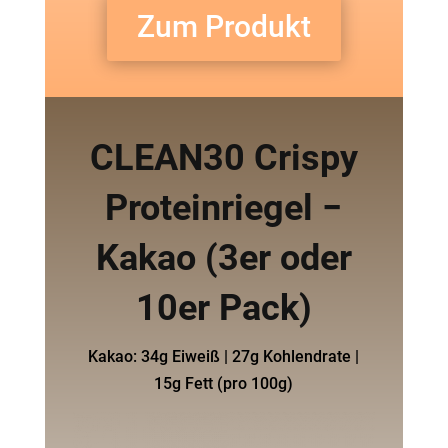
Zum Produkt
CLEAN30 Crispy
Prote­in­riegel −
Kakao (3er oder
10er Pack)
Kakao: 34g Eiweiß | 27g Kohlendrate |
15g Fett (pro 100g)