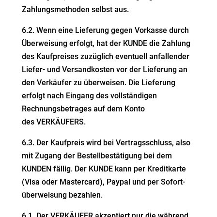
Zahlungs­me­thoden selbst aus.
6.2. Wenn eine Lieferung gegen Vorkasse durch
Überweisung erfolgt, hat der KUNDE die Zahlung
des Kaufpreises zuzüglich eventuell anfal­lender
Liefer- und
Versand­kosten vor der Lieferung an
den Verkäufer zu überweisen. Die Lieferung
erfolgt nach Eingang des vollstän­digen
Rechnungs­be­trages auf dem Konto
des
VERKÄUFERS.
6.3. Der Kaufpreis wird bei Vertrags­schluss, also
mit Zugang der Bestell­be­stä­tigung bei dem
KUNDEN fällig. Der KUNDE kann per Kredit­karte
(Visa oder
Mastercard), Paypal und per Sofort­
über­weisung bezahlen.
6.1. Der VERKÄUFER akzep­tiert nur die während