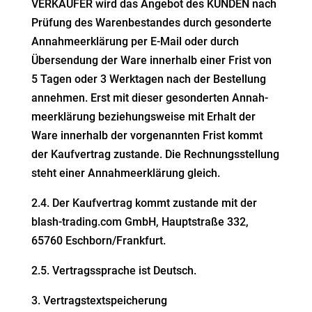
VERKÄUFER wird das Angebot des KUNDEN nach
Prüfung des Waren­be­standes durch geson­derte
Annah­me­er­klärung per
E‑Mail oder durch
Übersendung der Ware innerhalb einer Frist von
5 Tagen oder 3 Werktagen nach der Bestellung
annehmen. Erst mit dieser
geson­derten Annah­
me­er­klärung bezie­hungs­weise mit Erhalt der
Ware innerhalb der vorge­nannten Frist kommt
der Kaufvertrag zustande. Die
Rechnungs­stellung
steht einer Annah­me­er­klärung gleich.
2.4. Der Kaufvertrag kommt zustande mit der
blash-trading.com GmbH, Haupt­straße 332,
65760 Eschborn/Frankfurt.
2.5. Vertrags­sprache ist Deutsch.
3. Vertrags­text­spei­cherung