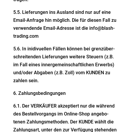
5.5. Liefe­rungen ins Ausland sind nur auf eine
Email-Anfrage hin möglich. Die für diesen Fall zu
verwen­dende Email-Adresse ist die info@blash-
trading.com
5.6. In inidivuellen Fällen können bei grenz­über­
schrei­tenden Liefe­rungen weitere Steuern (z.B.
im Fall eines inner­ge­mein­schaft­lichen Erwerbs)
und/oder Abgaben
(z.B. Zoll) vom KUNDEN zu
zahlen sein.
6. Zahlungs­be­din­gungen
6.1. Der VERKÄUFER akzep­tiert nur die während
des Bestell­vor­gangs im Online-Shop angebo­
tenen Zahlungs­me­thoden. Der KUNDE wählt die
Zahlungsart, unter
den zur Verfügung stehenden