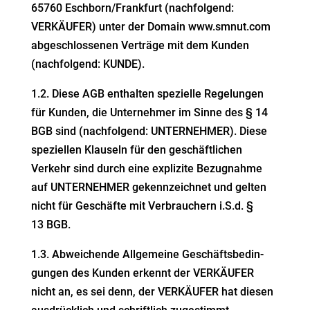
65760 Eschborn/Frankfurt
(nachfolgend:
VERKÄUFER) unter der Domain www.smnut.com
abgeschlos­senen Verträge mit dem
Kunden
(nachfolgend: KUNDE).
1.2. Diese AGB enthalten spezielle Regelungen
für Kunden, die Unter­nehmer im Sinne des § 14
BGB sind (nachfolgend: UNTER­NEHMER). Diese
spezi­ellen
Klauseln für den geschäft­lichen
Verkehr sind durch eine explizite Bezug­nahme
auf UNTER­NEHMER gekenn­zeichnet und gelten
nicht für Geschäfte mit
Verbrau­chern i.S.d. §
13 BGB.
1.3. Abwei­chende Allge­meine Geschäfts­be­din­
gungen des Kunden erkennt der VERKÄUFER
nicht an, es sei denn, der VERKÄUFER hat diesen