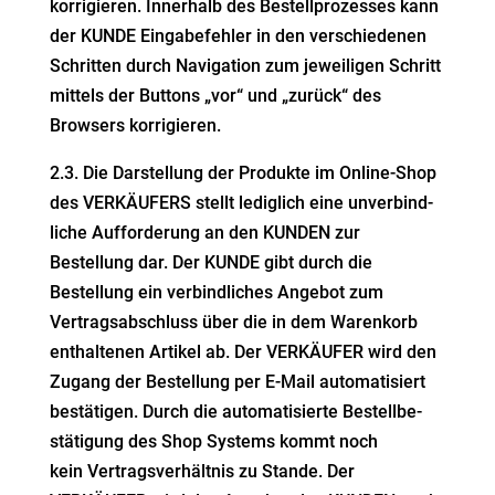
korri­gieren. Innerhalb des Bestell­pro­zesses kann
der KUNDE Einga­be­fehler in den verschie­denen
Schritten durch Navigation zum
jewei­ligen Schritt
mittels der Buttons „vor“ und „zurück“ des
Browsers korrigieren.
2.3. Die Darstellung der Produkte im Online-Shop
des VERKÄUFERS stellt lediglich eine unver­bind­
liche Auffor­derung an den KUNDEN zur
Bestellung dar. Der
KUNDE gibt durch die
Bestellung ein verbind­liches Angebot zum
Vertrags­ab­schluss über die in dem Warenkorb
enthal­tenen Artikel ab. Der VERKÄUFER wird
den
Zugang der Bestellung per E‑Mail automa­ti­siert
bestä­tigen. Durch die automa­ti­sierte Bestell­be­
stä­tigung des Shop Systems kommt noch
kein
Vertrags­ver­hältnis zu Stande. Der